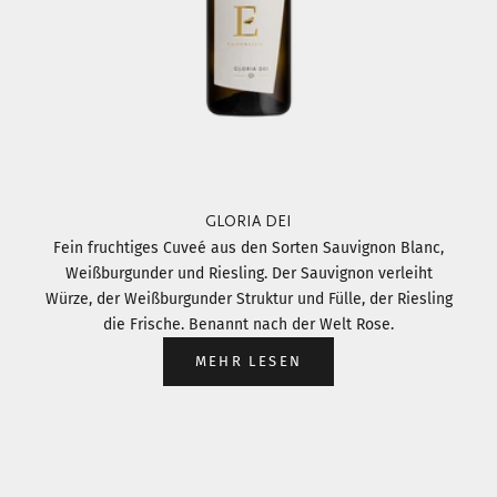
GLORIA DEI
Fein fruchtiges Cuveé aus den Sorten Sauvignon Blanc,
Weißburgunder und Riesling. Der Sauvignon verleiht
Würze, der Weißburgunder Struktur und Fülle, der Riesling
die Frische. Benannt nach der Welt Rose.
MEHR LESEN
Gehe zu Element 1
Gehe zu Element 2
Gehe zu Element 3
Gehe zu Element 4
Gehe zu Element 5
Gehe zu Element 6
Gehe zu Element 7
Gehe zu Element 8
Gehe zu Element 9