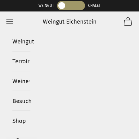
Zum Inhalt springen
WEINGUT
CHALET
Waren
Weingut Eichenstein
Menü
Weingut
Terroir
Weine
Besuch
Shop