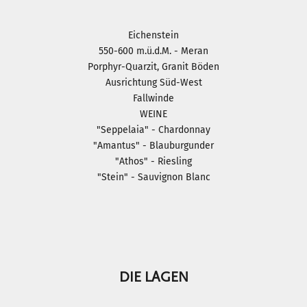
Eichenstein
550-600 m.ü.d.M. - Meran
Porphyr-Quarzit, Granit Böden
Ausrichtung Süd-West
Fallwinde
WEINE
"Seppelaia" - Chardonnay
"Amantus" - Blauburgunder
"Athos" - Riesling
"Stein" - Sauvignon Blanc
Gehe zu Element 1
Gehe zu Element 2
Gehe zu Element 3
Gehe zu Element 4
Gehe zu Element 5
DIE LAGEN